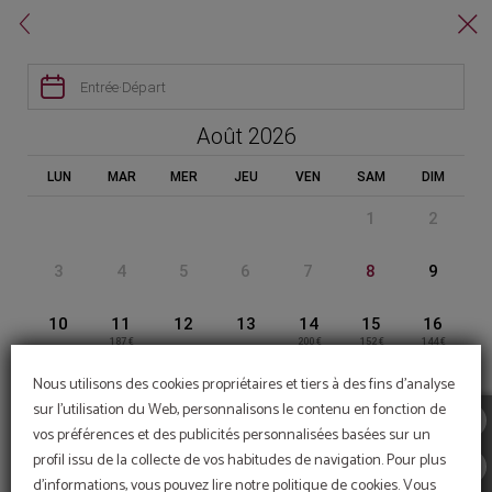
Réservez sur notre site web!


RÉSERVEZ VOTRE CHAMBRE!

Entrée
·
Départ
HOTEL ALCAZAR IRUN
Août 2026
LUN
MAR
MER
JEU
VEN
SAM
DIM
1
2
PRENNEZ AVANTAGE DE NOTRE OFFRE
Et réservez dans notre site web officiel
3
4
5
6
7
8
9
10
11
12
13
14
15
16
Restez avec votre
Wi-Fi gratuit pour tous
187 €
200 €
152 €
144 €
mascotte!
nos clients
17
18
19
20
21
22
23
15,00 € par mascotte/nuit
dans tout l'hôtel
Nous utilisons des cookies propriétaires et tiers à des fins d'analyse
157 €
148 €
148 €
139 €
152 €
174 €
131 €
sur l'utilisation du Web, personnalisons le contenu en fonction de
24
25
26
27
28
29
30
vos préférences et des publicités personnalisées basées sur un
131 €
148 €
139 €
131 €
174 €
113 €
profil issu de la collecte de vos habitudes de navigation. Pour plus
Parking gratuit
31
d'informations, vous pouvez lire notre politique de cookies. Vous