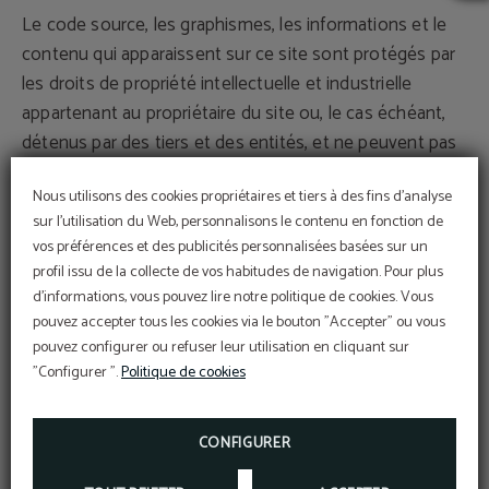
Le code source, les graphismes, les informations et le
contenu qui apparaissent sur ce site sont protégés par
les droits de propriété intellectuelle et industrielle
appartenant au propriétaire du site ou, le cas échéant,
détenus par des tiers et des entités, et ne peuvent pas
être utilisés sans autorisation écrite des entités
Nous utilisons des cookies propriétaires et tiers à des fins d'analyse
propriétaires.
sur l'utilisation du Web, personnalisons le contenu en fonction de
vos préférences et des publicités personnalisées basées sur un
L'utilisateur unique et exclusivement peut utiliser le
profil issu de la collecte de vos habitudes de navigation. Pour plus
matériel qui apparaît ici pour un usage personnel et
d'informations, vous pouvez lire notre politique de cookies. Vous
privé, à condition de respecter tous les droits de
pouvez accepter tous les cookies via le bouton "Accepter" ou vous
propriété intellectuelle, propriété industrielle et autres
pouvez configurer ou refuser leur utilisation en cliquant sur
"Configurer ".
Politique de cookies
droits de propriété, étant, par conséquent, strictement
interdit de reproduire ou autre type d'utilisation
commerciale ou des activités illégales, sa distribution,
CONFIGURER
diffusion, modification, altération, décompilation ou