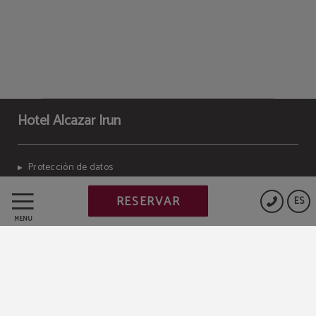
Hotel Alcazar Irun
Protección de datos
RESERVAR
ES
Política de cookies
MENÚ
Aviso legal
Powered by Keytel