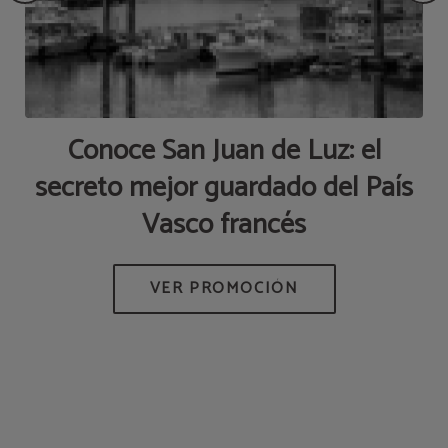
o
Conoce San Juan de Luz: el
D
ís
secreto mejor guardado del País
p
Vasco francés