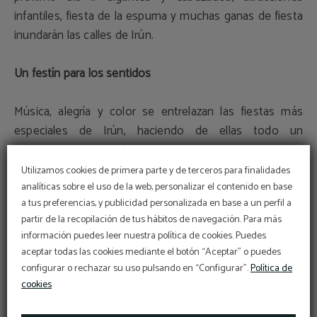
infantiles, fiesta de la espuma y muchas ganas de fiesta
inundarán las calles de Irún.
Un festín para los sentidos
Música, alegría y color se entrelazan las fiestas más
especiales de Irún, haciendo de ellas todo un
acontecimiento donde iruneses y turistas se unen para
crear un ambiente mágico donde todo el mundo tiene
Utilizamos cookies de primera parte y de terceros para finalidades
un importante papel que representar. Una explosión de
analíticas sobre el uso de la web, personalizar el contenido en base
a tus preferencias, y publicidad personalizada en base a un perfil a
emociones que se vive en comunidad, disfrutando
partir de la recopilación de tus hábitos de navegación. Para más
juntos del bullicio, de los sabores de la gastronomía
información puedes leer nuestra política de cookies. Puedes
local (incluyendo la tortilla irunesa, el bacalao al pil pil o el
aceptar todas las cookies mediante el botón “Aceptar” o puedes
txakoli) y cómo no, de todas sus actividades.
configurar o rechazar su uso pulsando en “Configurar”.
Política de
cookies
Eventos para todos los gustos