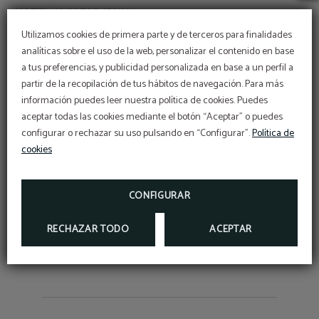
Utilizamos cookies de primera parte y de terceros para finalidades
Consiga siempre el mejor precio reservando a través de
analíticas sobre el uso de la web, personalizar el contenido en base
nuestra web oficial.
a tus preferencias, y publicidad personalizada en base a un perfil a
partir de la recopilación de tus hábitos de navegación. Para más
información puedes leer nuestra política de cookies. Puedes
aceptar todas las cookies mediante el botón “Aceptar” o puedes
RESERVAR
configurar o rechazar su uso pulsando en “Configurar”.
Política de
cookies
CONFIGURAR
PROMOCIONES
RECHAZAR TODO
ACEPTAR