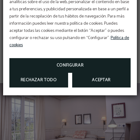
analíticas sobre el uso de la web, personalizar el contenido en base
a tus preferencias, y publicidad personalizada en base a un perfil a
partir de la recopilación de tus hábitos de navegación. Para más
información puedes leer nuestra política de cookies. Puedes
Cunas (bajo petición)
Escritorio
aceptar todas las cookies mediante el botón “Aceptar” o puedes
configurar o rechazar su uso pulsando en “Configurar”.
Política de
cookies
MOSTRAR MÁS
Servicio de despertador
Teléfono
CONFIGURAR
RECHAZAR TODO
ACEPTAR
TV LCD