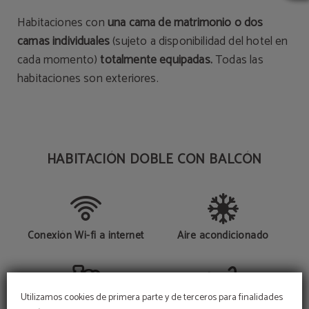
Habitaciones con
una cama de matrimonio o dos
camas individuales
(sujeto a disponibilidad del hotel en
cada momento)
totalmente equipadas.
Todas las
habitaciones son exteriores.
HABITACIÓN DOBLE CON BALCÓN
Conexión Wi-fi a internet
Aire acondicionado
Utilizamos cookies de primera parte y de terceros para finalidades
Amenities
Bañera